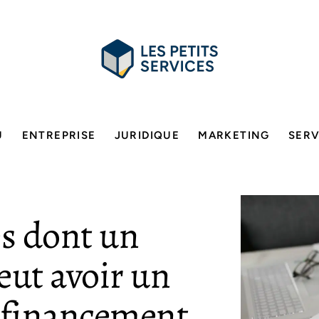
U
ENTREPRISE
JURIDIQUE
MARKETING
SERV
es dont un
eut avoir un
e financement