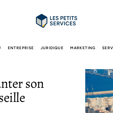
U
ENTREPRISE
JURIDIQUE
MARKETING
SERV
anter son
eille