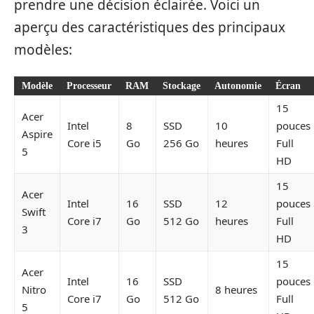
prendre une décision éclairée. Voici un
aperçu des caractéristiques des principaux
modèles:
Modèle
Processeur
RAM
Stockage
Autonomie
Écran
15
Acer
Intel
8
SSD
10
pouces
Aspire
Core i5
Go
256 Go
heures
Full
5
HD
15
Acer
Intel
16
SSD
12
pouces
Swift
Core i7
Go
512 Go
heures
Full
3
HD
15
Acer
Intel
16
SSD
pouces
Nitro
8 heures
Core i7
Go
512 Go
Full
5