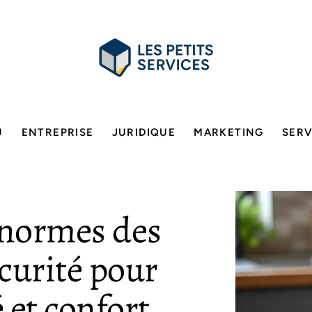
U
ENTREPRISE
JURIDIQUE
MARKETING
SERV
 normes des
curité pour
é et confort