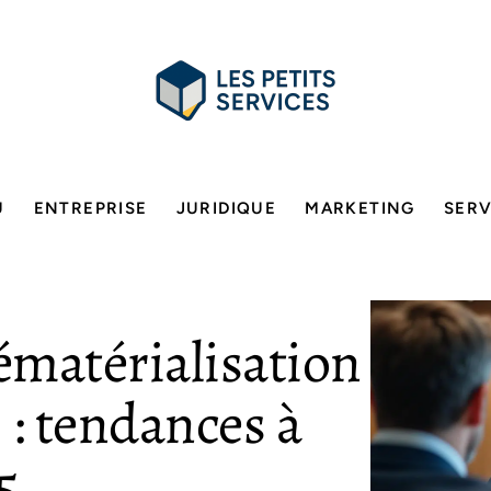
U
ENTREPRISE
JURIDIQUE
MARKETING
SERV
ématérialisation
 : tendances à
5