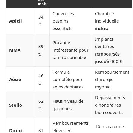
mois
Couvre les
Chambre
34
Apicil
besoins
individuelle
€
essentiels
incluse
Implants
Garantie
39
dentaires
MMA
intéressante pour
€
remboursés
tarif raisonnable
jusqu’à 400 €
Formule
Remboursement
46
Aésio
complète pour
chirurgie
€
soins dentaires
myopie
Dépassements
62
Haut niveau de
Stello
d’honoraires
€
garanties
bien couverts
Remboursements
10 niveaux de
Direct
81
élevés en