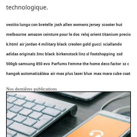
technologique.
vestito lungo con bretelle
josh allen womens jersey
scooter hut
melbourne
amazon ceinture pour le dos
reloj orient titanium precio
k.html
air jordan 4 military black
creolen gold gucci
sciallando
adidas originals 3mc black
birkenstock linz sl footshopping
ssd
500gb samsung 850 evo
Parfums Femme the home deco factor
sz c
hangok automatizálása
air max plus laser blue
max mara cube coat
Nos dernières publications