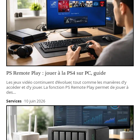
PS Remote Play : jouer à la PS4 sur PC, guide
Les jeux vidéo continuent d’évoluer, tout comme les manières d’y
accéder et d’y jouer. La fonction PS Remote Play permet de jouer à
des
…
Services
10 juin 2026