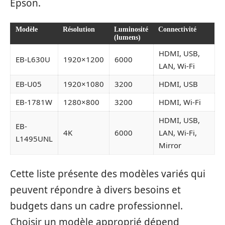
Epson.
Modèle
Résolution
Luminosité
Connectivité
(lumens)
HDMI, USB,
EB-L630U
1920×1200
6000
LAN, Wi-Fi
EB-U05
1920×1080
3200
HDMI, USB
EB-1781W
1280×800
3200
HDMI, Wi-Fi
HDMI, USB,
EB-
4K
6000
LAN, Wi-Fi,
L1495UNL
Mirror
Cette liste présente des modèles variés qui
peuvent répondre à divers besoins et
budgets dans un cadre professionnel.
Choisir un modèle approprié dépend