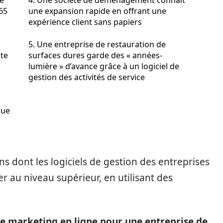
e
4. Une société de déménagement connaît
65
une expansion rapide en offrant une
expérience client sans papiers
5. Une entreprise de restauration de
nte
surfaces dures garde des « années-
lumière » d’avance grâce à un logiciel de
gestion des activités de service
que
s dont les logiciels de gestion des entreprises
r au niveau supérieur, en utilisant des
de marketing en ligne pour une entreprise de