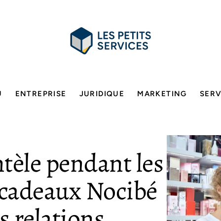
U
ENTREPRISE
JURIDIQUE
MARKETING
SERV
ntèle pendant les
s cadeaux Nocibé
s relations