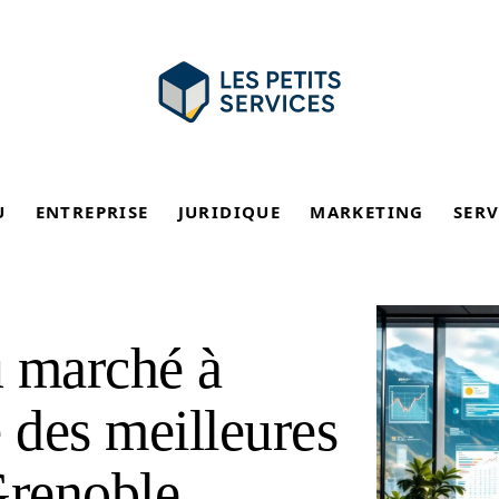
U
ENTREPRISE
JURIDIQUE
MARKETING
SERV
u marché à
e des meilleures
renoble